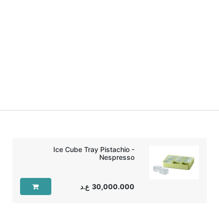
Ice Cube Tray Pistachio -
Nespresso
30,000.000
ع.د