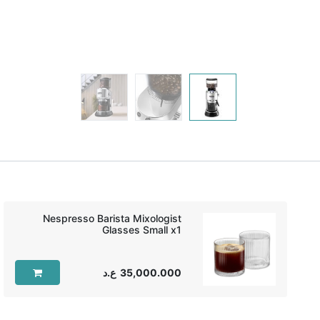
Nespresso Barista Mixologist
Glasses Small x1‏
35,000.000
ع.د