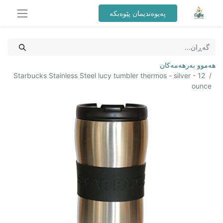
پەیوەندیمان پێوەبکە
هەموو بەرهەمەکان
Starbucks Stainless Steel lucy tumbler thermos - silver - 12
ounce