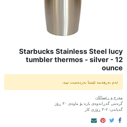
Starbucks Stainless Steel lucy
tumbler thermos - silver - 12
ounce
ئەم بەرهەمە ئێستا بەردەست نییە.
مەرج و ڕێساکان
گرەنتی گەڕانەوەی پارە بۆ ماوەی ٣٠ ڕۆژ
گەیاندن: ٢-٣ ڕۆژی کار